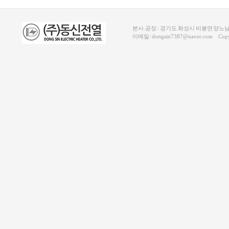
본사.공장 : 경기도 화성시 비봉면 양노남길 
이메일: dongsin7387@naver.com Copyri