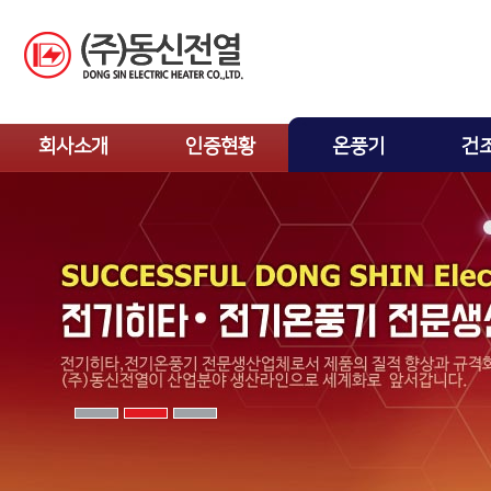
회사소개
인증현황
온풍기
건
인사말
인증현황
전기온풍기
수건
오시는길
농업용온풍기
열풍